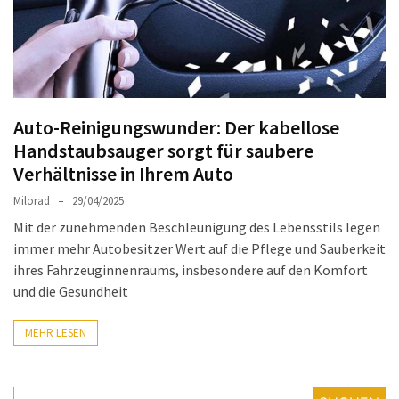
Auto-
Reinigungsprodukte,
die
jeder
braucht:
Auto-Reinigungswunder: Der kabellose
Empfohlene
Handstaubsauger sorgt für saubere
Produkte
für
Verhältnisse in Ihrem Auto
glänzende
Milorad
29/04/2025
Fahrzeuge
Mit der zunehmenden Beschleunigung des Lebensstils legen
immer mehr Autobesitzer Wert auf die Pflege und Sauberkeit
Kinder
ihres Fahrzeuginnenraums, insbesondere auf den Komfort
sicher
und die Gesundheit
im
Auto:
MEHR LESEN
Wie
man
den