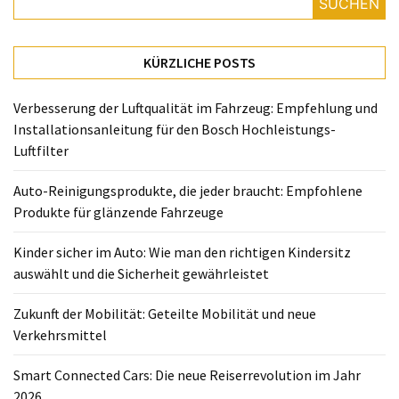
richtigen
SUCHEN
Kindersitz
auswählt
KÜRZLICHE POSTS
und
die
Verbesserung der Luftqualität im Fahrzeug: Empfehlung und
Sicherheit
Installationsanleitung für den Bosch Hochleistungs-
gewährleistet
Luftfilter
Zukunft
Auto-Reinigungsprodukte, die jeder braucht: Empfohlene
der
Produkte für glänzende Fahrzeuge
Mobilität:
Geteilte
Kinder sicher im Auto: Wie man den richtigen Kindersitz
Mobilität
auswählt und die Sicherheit gewährleistet
und
neue
Zukunft der Mobilität: Geteilte Mobilität und neue
Verkehrsmittel
Verkehrsmittel
Smart
Smart Connected Cars: Die neue Reiserrevolution im Jahr
Connected
2026