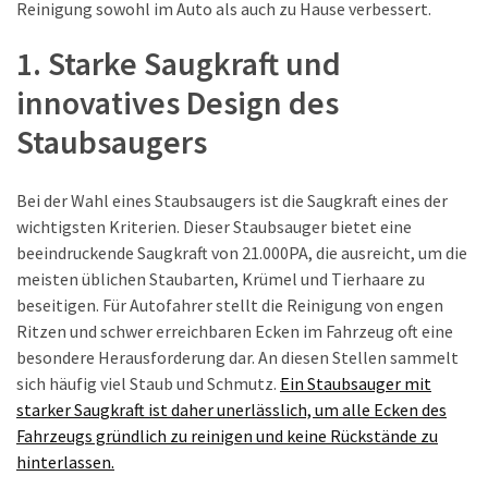
Cars:
Reinigung sowohl im Auto als auch zu Hause verbessert.
Die
1. Starke Saugkraft und
neue
Reiserrevolution
innovatives Design des
im
Staubsaugers
Jahr
2026
Bei der Wahl eines Staubsaugers ist die Saugkraft eines der
wichtigsten Kriterien. Dieser Staubsauger bietet eine
MOST
beeindruckende Saugkraft von 21.000PA, die ausreicht, um die
USED
meisten üblichen Staubarten, Krümel und Tierhaare zu
CATEGORIES
beseitigen. Für Autofahrer stellt die Reinigung von engen
Ritzen und schwer erreichbaren Ecken im Fahrzeug oft eine
REINIGUNG
besondere Herausforderung dar. An diesen Stellen sammelt
&
sich häufig viel Staub und Schmutz.
Ein Staubsauger mit
PFLEGE
starker Saugkraft ist daher unerlässlich, um alle Ecken des
(23)
Fahrzeugs gründlich zu reinigen und keine Rückstände zu
hinterlassen.
TIPP