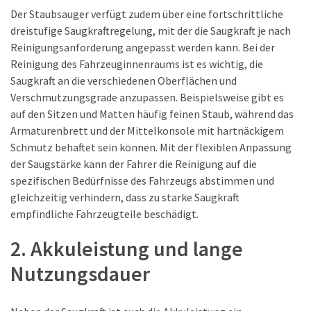
(15)
Der Staubsauger verfügt zudem über eine fortschrittliche
dreistufige Saugkraftregelung, mit der die Saugkraft je nach
AUTOZUBEHÖR
Reinigungsanforderung angepasst werden kann. Bei der
(48)
Reinigung des Fahrzeuginnenraums ist es wichtig, die
AROMA-
Saugkraft an die verschiedenen Oberflächen und
DIFFUSOREN
Verschmutzungsgrade anzupassen. Beispielsweise gibt es
FUR
auf den Sitzen und Matten häufig feinen Staub, während das
AUTOS
Armaturenbrett und der Mittelkonsole mit hartnäckigem
(11)
Schmutz behaftet sein können. Mit der flexiblen Anpassung
SITZBEZÜGE
der Saugstärke kann der Fahrer die Reinigung auf die
&
spezifischen Bedürfnisse des Fahrzeugs abstimmen und
SITZAUFLAGEN
gleichzeitig verhindern, dass zu starke Saugkraft
(9)
empfindliche Fahrzeugteile beschädigt.
2. Akkuleistung und lange
MATTEN
&
Nutzungsdauer
TEPPICHE
(8)