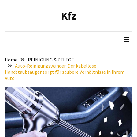
Skip
Skip
to
to
Kfz
content
content
NEUESTE
BEITRÄGE
Verbesserung
der
Luftqualität
Home
REINIGUNG & PFLEGE
im
Auto-Reinigungswunder: Der kabellose
Fahrzeug:
Handstaubsauger sorgt für saubere Verhältnisse in Ihrem
Auto
Empfehlung
und
Installationsanleitung
für
den
Bosch
Hochleistungs-
Luftfilter