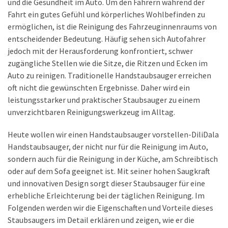
und die Gesundheit im Auto. Um den Fahrern während der
richtigen
Fahrt ein gutes Gefühl und körperliches Wohlbefinden zu
Kindersitz
ermöglichen, ist die Reinigung des Fahrzeuginnenraums von
auswählt
entscheidender Bedeutung. Häufig sehen sich Autofahrer
und
jedoch mit der Herausforderung konfrontiert, schwer
die
zugängliche Stellen wie die Sitze, die Ritzen und Ecken im
Sicherheit
Auto zu reinigen. Traditionelle Handstaubsauger erreichen
gewährleistet
oft nicht die gewünschten Ergebnisse. Daher wird ein
Zukunft
leistungsstarker und praktischer Staubsauger zu einem
der
unverzichtbaren Reinigungswerkzeug im Alltag.
Mobilität:
Heute wollen wir einen Handstaubsauger vorstellen-DiliDala
Geteilte
Handstaubsauger, der nicht nur für die Reinigung im Auto,
Mobilität
sondern auch für die Reinigung in der Küche, am Schreibtisch
und
oder auf dem Sofa geeignet ist. Mit seiner hohen Saugkraft
neue
und innovativen Design sorgt dieser Staubsauger für eine
Verkehrsmittel
erhebliche Erleichterung bei der täglichen Reinigung. Im
Smart
Folgenden werden wir die Eigenschaften und Vorteile dieses
Connected
Staubsaugers im Detail erklären und zeigen, wie er die