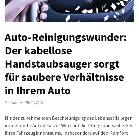
Auto-
Reinigungsprodukte,
die
jeder
Auto-Reinigungswunder:
braucht:
Empfohlene
Der kabellose
Produkte
für
Handstaubsauger sorgt
glänzende
für saubere Verhältnisse
Fahrzeuge
in Ihrem Auto
Kinder
sicher
Milorad
29/04/2025
im
Auto:
Mit der zunehmenden Beschleunigung des Lebensstils legen
Wie
immer mehr Autobesitzer Wert auf die Pflege und Sauberkeit
man
ihres Fahrzeuginnenraums, insbesondere auf den Komfort
den