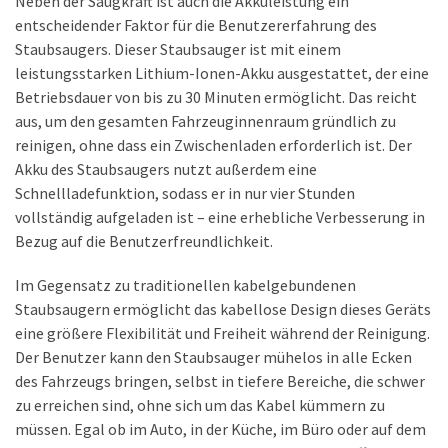
Neben der Saugkraft ist auch die Akkuleistung ein
SCHLÜSSELGEHÄUSE
entscheidender Faktor für die Benutzererfahrung des
(7)
Staubsaugers. Dieser Staubsauger ist mit einem
leistungsstarken Lithium-Ionen-Akku ausgestattet, der eine
AUTO-
Betriebsdauer von bis zu 30 Minuten ermöglicht. Das reicht
SONNENSCHUTZ
aus, um den gesamten Fahrzeuginnenraum gründlich zu
(7)
reinigen, ohne dass ein Zwischenladen erforderlich ist. Der
Akku des Staubsaugers nutzt außerdem eine
AUTOSITZE
Schnellladefunktion, sodass er in nur vier Stunden
(4)
vollständig aufgeladen ist – eine erhebliche Verbesserung in
Bezug auf die Benutzerfreundlichkeit.
AUTONEWS
Im Gegensatz zu traditionellen kabelgebundenen
(9)
Staubsaugern ermöglicht das kabellose Design dieses Geräts
eine größere Flexibilität und Freiheit während der Reinigung.
Der Benutzer kann den Staubsauger mühelos in alle Ecken
des Fahrzeugs bringen, selbst in tiefere Bereiche, die schwer
zu erreichen sind, ohne sich um das Kabel kümmern zu
müssen. Egal ob im Auto, in der Küche, im Büro oder auf dem