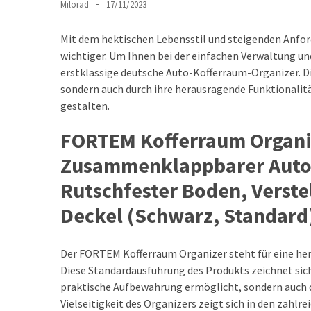
richtigen
Milorad
17/11/2023
Kindersitz
auswählt
Mit dem hektischen Lebensstil und steigenden Anfor
und
wichtiger. Um Ihnen bei der einfachen Verwaltung un
die
erstklassige deutsche Auto-Kofferraum-Organizer. Die
Sicherheit
sondern auch durch ihre herausragende Funktionalitä
gewährleistet
gestalten.
FORTEM Kofferraum Organiz
Zukunft
der
Zusammenklappbarer Auto 
Mobilität:
Rutschfester Boden, Verst
Geteilte
Mobilität
Deckel (Schwarz, Standard
und
neue
Verkehrsmittel
Der FORTEM Kofferraum Organizer steht für eine he
Diese Standardausführung des Produkts zeichnet sich 
Smart
praktische Aufbewahrung ermöglicht, sondern auch 
Connected
Vielseitigkeit des Organizers zeigt sich in den zahl