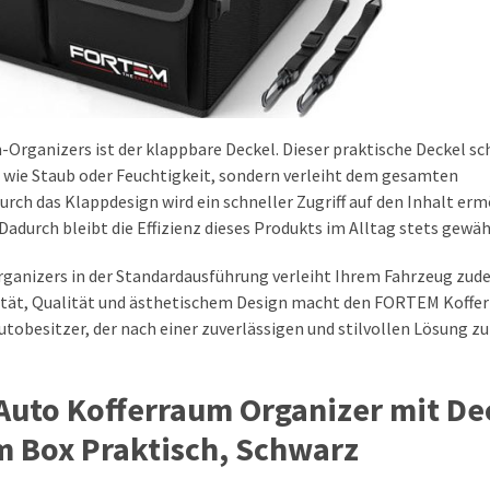
Organizers ist der klappbare Deckel. Dieser praktische Deckel sc
n wie Staub oder Feuchtigkeit, sondern verleiht dem gesamten
rch das Klappdesign wird ein schneller Zugriff auf den Inhalt erm
durch bleibt die Effizienz dieses Produkts im Alltag stets gewäh
anizers in der Standardausführung verleiht Ihrem Fahrzeug zud
lität, Qualität und ästhetischem Design macht den FORTEM Koffe
tobesitzer, der nach einer zuverlässigen und stilvollen Lösung zu
Auto Kofferraum Organizer mit De
m Box Praktisch, Schwarz