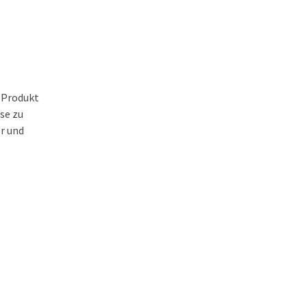
s Produkt
se zu
er und