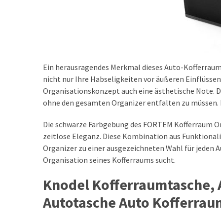
(15)
AUTOZUBEHÖR
(48)
AROMA-
DIFFUSOREN
Ein herausragendes Merkmal dieses Auto-Kofferraum-
FUR
nicht nur Ihre Habseligkeiten vor äußeren Einflüsse
AUTOS
Organisationskonzept auch eine ästhetische Note. Du
(11)
ohne den gesamten Organizer entfalten zu müssen. Da
SITZBEZÜGE
Die schwarze Farbgebung des FORTEM Kofferraum Org
&
zeitlose Eleganz. Diese Kombination aus Funktiona
SITZAUFLAGEN
Organizer zu einer ausgezeichneten Wahl für jeden Au
(9)
Organisation seines Kofferraums sucht.
MATTEN
Knodel Kofferraumtasche, 
&
TEPPICHE
Autotasche Auto Kofferrau
(8)