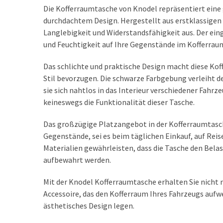
Die Kofferraumtasche von Knodel repräsentiert ein
SCHLÜSSELGEHÄUSE
durchdachtem Design. Hergestellt aus erstklassigen 
(7)
Langlebigkeit und Widerstandsfähigkeit aus. Der einge
und Feuchtigkeit auf Ihre Gegenstände im Kofferrau
AUTO-
SONNENSCHUTZ
Das schlichte und praktische Design macht diese Kof
(7)
Stil bevorzugen. Die schwarze Farbgebung verleiht de
sie sich nahtlos in das Interieur verschiedener Fahrz
AUTOSITZE
keineswegs die Funktionalität dieser Tasche.
(4)
Das großzügige Platzangebot in der Kofferraumtasc
Gegenstände, sei es beim täglichen Einkauf, auf Reis
AUTONEWS
Materialien gewährleisten, dass die Tasche den Bela
(9)
aufbewahrt werden.
Mit der Knodel Kofferraumtasche erhalten Sie nicht 
Accessoire, das den Kofferraum Ihres Fahrzeugs aufwer
ästhetisches Design legen.