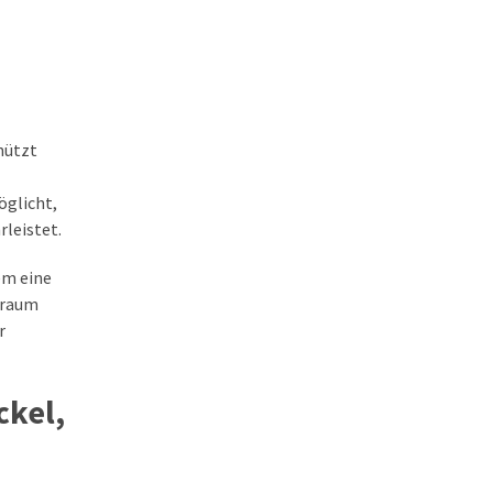
hützt
öglicht,
rleistet.
em eine
rraum
r
ckel,