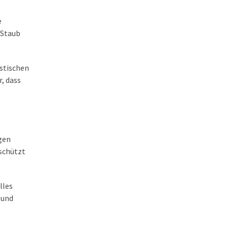
e
 Staub
istischen
, dass
igen
eschützt
lles
 und