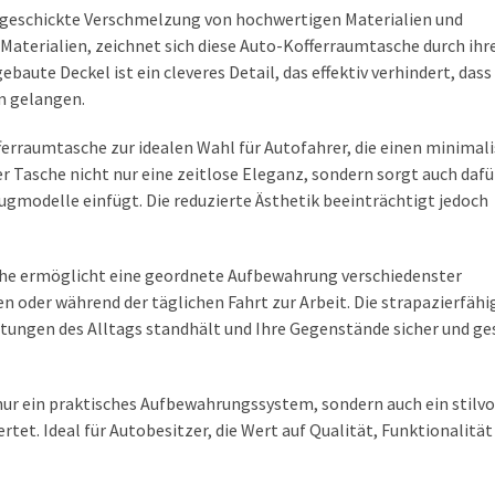
e geschickte Verschmelzung von hochwertigen Materialien und
Materialien, zeichnet sich diese Auto-Kofferraumtasche durch ihr
baute Deckel ist ein cleveres Detail, das effektiv verhindert, dass
m gelangen.
ferraumtasche zur idealen Wahl für Autofahrer, die einen minimal
r Tasche nicht nur eine zeitlose Eleganz, sondern sorgt auch dafür
eugmodelle einfügt. Die reduzierte Ästhetik beeinträchtigt jedoch
he ermöglicht eine geordnete Aufbewahrung verschiedenster
en oder während der täglichen Fahrt zur Arbeit. Die strapazierfäh
stungen des Alltags standhält und Ihre Gegenstände sicher und g
nur ein praktisches Aufbewahrungssystem, sondern auch ein stilvo
tet. Ideal für Autobesitzer, die Wert auf Qualität, Funktionalität