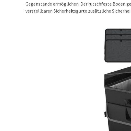
Cars:
Gegenstände ermöglichen. Der rutschfeste Boden gewä
Die
verstellbaren Sicherheitsgurte zusätzliche Sicherhei
neue
Reiserrevolution
im
Jahr
2026
MOST
USED
CATEGORIES
REINIGUNG
&
PFLEGE
(23)
TIPP