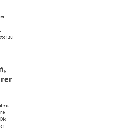
mer
,
eter zu
n,
arer
lien.
ine
 Die
ter