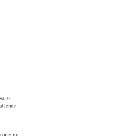
warz-
haltende
n oder im