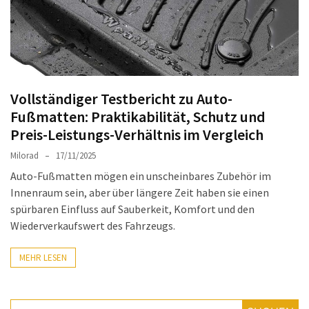
Auto-
Reinigungsprodukte,
die
jeder
braucht:
Vollständiger Testbericht zu Auto-
Empfohlene
Fußmatten: Praktikabilität, Schutz und
Produkte
für
Preis-Leistungs-Verhältnis im Vergleich
glänzende
Milorad
17/11/2025
Fahrzeuge
Auto-Fußmatten mögen ein unscheinbares Zubehör im
Innenraum sein, aber über längere Zeit haben sie einen
Kinder
spürbaren Einfluss auf Sauberkeit, Komfort und den
sicher
Wiederverkaufswert des Fahrzeugs.
im
Auto:
MEHR LESEN
Wie
man
den