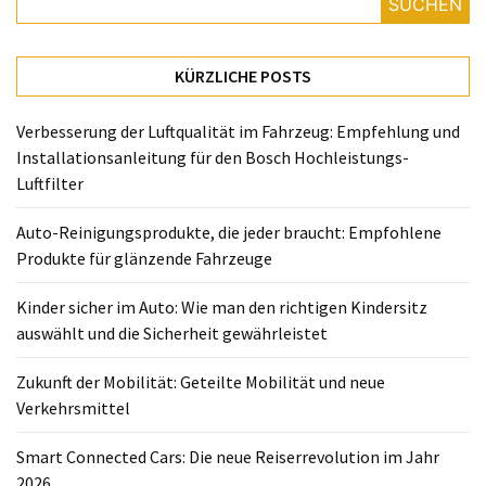
richtigen
SUCHEN
Kindersitz
auswählt
KÜRZLICHE POSTS
und
die
Verbesserung der Luftqualität im Fahrzeug: Empfehlung und
Sicherheit
Installationsanleitung für den Bosch Hochleistungs-
gewährleistet
Luftfilter
Zukunft
Auto-Reinigungsprodukte, die jeder braucht: Empfohlene
der
Produkte für glänzende Fahrzeuge
Mobilität:
Geteilte
Kinder sicher im Auto: Wie man den richtigen Kindersitz
Mobilität
auswählt und die Sicherheit gewährleistet
und
neue
Zukunft der Mobilität: Geteilte Mobilität und neue
Verkehrsmittel
Verkehrsmittel
Smart
Smart Connected Cars: Die neue Reiserrevolution im Jahr
Connected
2026