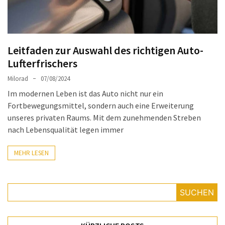
Auto-
Reinigungsprodukte,
die
jeder
Leitfaden zur Auswahl des richtigen Auto-
braucht:
Lufterfrischers
Empfohlene
Milorad
07/08/2024
Produkte
Im modernen Leben ist das Auto nicht nur ein
für
Fortbewegungsmittel, sondern auch eine Erweiterung
glänzende
unseres privaten Raums. Mit dem zunehmenden Streben
Fahrzeuge
nach Lebensqualität legen immer
Kinder
MEHR LESEN
sicher
im
Auto:
Wie
SUCHEN
man
den