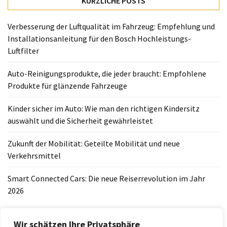
KÜRZLICHE POSTS
richtigen
Kindersitz
Verbesserung der Luftqualität im Fahrzeug: Empfehlung und
auswählt
Installationsanleitung für den Bosch Hochleistungs-
und
Luftfilter
die
Sicherheit
Auto-Reinigungsprodukte, die jeder braucht: Empfohlene
gewährleistet
Produkte für glänzende Fahrzeuge
Zukunft
Kinder sicher im Auto: Wie man den richtigen Kindersitz
der
auswählt und die Sicherheit gewährleistet
Mobilität:
Geteilte
Zukunft der Mobilität: Geteilte Mobilität und neue
Mobilität
Verkehrsmittel
und
neue
Smart Connected Cars: Die neue Reiserrevolution im Jahr
Verkehrsmittel
2026
Smart
Connected
Wir schätzen Ihre Privatsphäre