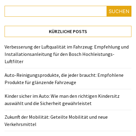
richtigen
Kindersitz
SUCHEN
auswählt
und
die
KÜRZLICHE POSTS
Sicherheit
gewährleistet
Verbesserung der Luftqualität im Fahrzeug: Empfehlung und
Installationsanleitung für den Bosch Hochleistungs-
Zukunft
Luftfilter
der
Mobilität:
Auto-Reinigungsprodukte, die jeder braucht: Empfohlene
Geteilte
Produkte für glänzende Fahrzeuge
Mobilität
und
Kinder sicher im Auto: Wie man den richtigen Kindersitz
neue
auswählt und die Sicherheit gewährleistet
Verkehrsmittel
Zukunft der Mobilität: Geteilte Mobilität und neue
Smart
Verkehrsmittel
Connected