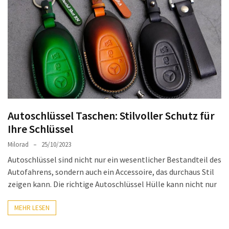
Auto-
Reinigungsprodukte,
die
jeder
braucht:
Empfohlene
Produkte
für
glänzende
Autoschlüssel Taschen: Stilvoller Schutz für
Fahrzeuge
Ihre Schlüssel
Kinder
Milorad
25/10/2023
sicher
Autoschlüssel sind nicht nur ein wesentlicher Bestandteil des
im
Autofahrens, sondern auch ein Accessoire, das durchaus Stil
Auto:
zeigen kann. Die richtige Autoschlüssel Hülle kann nicht nur
Wie
man
MEHR LESEN
den