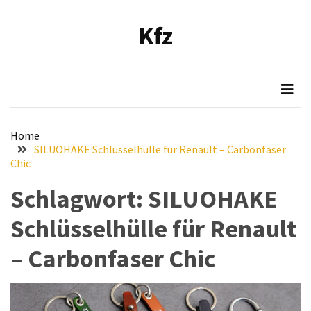
Skip
Skip
to
to
Kfz
content
content
NEUESTE
BEITRÄGE
Verbesserung
der
Luftqualität
Home
im
SILUOHAKE Schlüsselhülle für Renault – Carbonfaser
Fahrzeug:
Chic
Empfehlung
Schlagwort:
SILUOHAKE
und
Installationsanleitung
Schlüsselhülle für Renault
für
den
– Carbonfaser Chic
Bosch
Hochleistungs-
Luftfilter