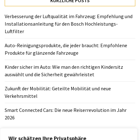
KÜRZLICHE POSTS
richtigen
Kindersitz
Verbesserung der Luftqualität im Fahrzeug: Empfehlung und
auswählt
Installationsanleitung für den Bosch Hochleistungs-
und
Luftfilter
die
Sicherheit
Auto-Reinigungsprodukte, die jeder braucht: Empfohlene
gewährleistet
Produkte für glänzende Fahrzeuge
Zukunft
Kinder sicher im Auto: Wie man den richtigen Kindersitz
der
auswählt und die Sicherheit gewährleistet
Mobilität:
Geteilte
Zukunft der Mobilität: Geteilte Mobilität und neue
Mobilität
Verkehrsmittel
und
neue
Smart Connected Cars: Die neue Reiserrevolution im Jahr
Verkehrsmittel
2026
Smart
Connected
Wir schätzen Ihre Privatsphäre