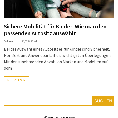
Auto-
Reinigungsprodukte,
die
jeder
Sichere Mobilität für Kinder: Wie man den
braucht:
passenden Autositz auswählt
Empfohlene
Milorad
29/08/2024
Produkte
Bei der Auswahl eines Autositzes für Kinder sind Sicherheit,
für
Komfort und Anwendbarkeit die wichtigsten Überlegungen.
glänzende
Mit der zunehmenden Anzahl an Marken und Modellen auf
Fahrzeuge
dem
Kinder
MEHR LESEN
sicher
im
Auto:
Wie
SUCHEN
man
den