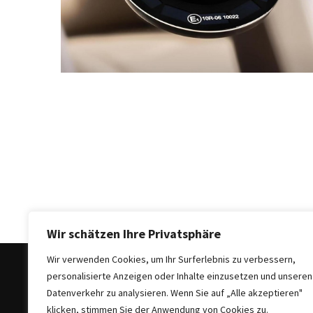
Auto-
Reinigungsprodukte,
die
jeder
braucht:
Empfohlene
Produkte
für
glänzende
Fahrzeuge
Kinder
sicher
im
Wir schätzen Ihre Privatsphäre
Auto:
Wir verwenden Cookies, um Ihr Surferlebnis zu verbessern,
Wie
personalisierte Anzeigen oder Inhalte einzusetzen und unseren
man
Datenverkehr zu analysieren. Wenn Sie auf „Alle akzeptieren"
den
klicken, stimmen Sie der Anwendung von Cookies zu.