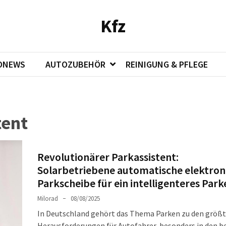
Kfz
ONEWS
AUTOZUBEHÖR
REINIGUNG & PFLEGE
tent
Revolutionärer Parkassistent:
Solarbetriebene automatische elektron
Parkscheibe für ein intelligenteres Park
Milorad
08/08/2025
In Deutschland gehört das Thema Parken zu den größ
Herausforderungen für Autofahrer, besonders in den b