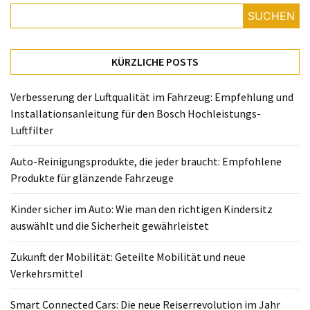
richtigen
SUCHEN
Kindersitz
auswählt
und
KÜRZLICHE POSTS
die
Sicherheit
Verbesserung der Luftqualität im Fahrzeug: Empfehlung und
gewährleistet
Installationsanleitung für den Bosch Hochleistungs-
Luftfilter
Zukunft
der
Auto-Reinigungsprodukte, die jeder braucht: Empfohlene
Mobilität:
Produkte für glänzende Fahrzeuge
Geteilte
Mobilität
Kinder sicher im Auto: Wie man den richtigen Kindersitz
und
auswählt und die Sicherheit gewährleistet
neue
Verkehrsmittel
Zukunft der Mobilität: Geteilte Mobilität und neue
Verkehrsmittel
Smart
Connected
Smart Connected Cars: Die neue Reiserrevolution im Jahr