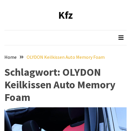
Skip
Skip
to
to
Kfz
content
content
NEUESTE
BEITRÄGE
Verbesserung
der
Luftqualität
Home
OLYDON Keilkissen Auto Memory Foam
im
Fahrzeug:
Schlagwort:
OLYDON
Empfehlung
Keilkissen Auto Memory
und
Installationsanleitung
Foam
für
den
Bosch
Hochleistungs-
Luftfilter