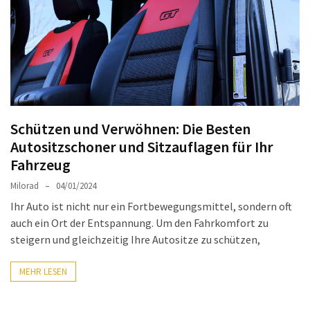
Auto-
Reinigungsprodukte,
die
jeder
braucht:
Empfohlene
Produkte
Schützen und Verwöhnen: Die Besten
für
Autositzschoner und Sitzauflagen für Ihr
glänzende
Fahrzeug
Fahrzeuge
Milorad
04/01/2024
Kinder
Ihr Auto ist nicht nur ein Fortbewegungsmittel, sondern oft
sicher
auch ein Ort der Entspannung. Um den Fahrkomfort zu
im
steigern und gleichzeitig Ihre Autositze zu schützen,
Auto:
Wie
MEHR LESEN
man
den