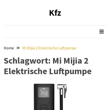
Skip
Skip
to
to
Kfz
content
content
NEUESTE
BEITRÄGE
Verbesserung
der
Luftqualität
Home
Mi Mijia 2 Elektrische Luftpumpe
im
Fahrzeug:
Schlagwort:
Mi Mijia 2
Empfehlung
Elektrische Luftpumpe
und
Installationsanleitung
für
den
Bosch
Hochleistungs-
Luftfilter