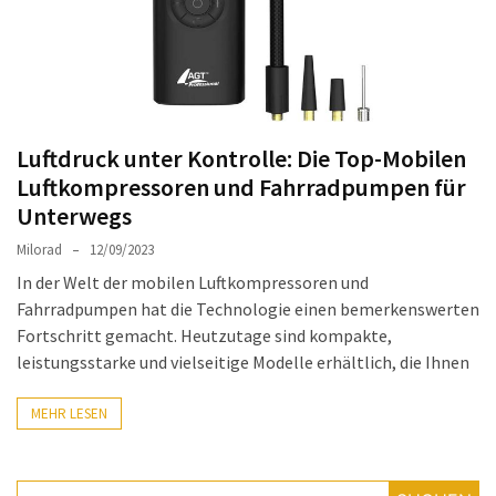
Auto-
Reinigungsprodukte,
die
jeder
braucht:
Luftdruck unter Kontrolle: Die Top-Mobilen
Empfohlene
Luftkompressoren und Fahrradpumpen für
Produkte
für
Unterwegs
glänzende
Milorad
12/09/2023
Fahrzeuge
In der Welt der mobilen Luftkompressoren und
Fahrradpumpen hat die Technologie einen bemerkenswerten
Kinder
Fortschritt gemacht. Heutzutage sind kompakte,
sicher
leistungsstarke und vielseitige Modelle erhältlich, die Ihnen
im
Auto:
MEHR LESEN
Wie
man
den