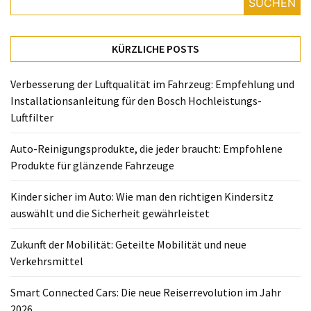
richtigen
SUCHEN
Kindersitz
auswählt
KÜRZLICHE POSTS
und
die
Verbesserung der Luftqualität im Fahrzeug: Empfehlung und
Sicherheit
Installationsanleitung für den Bosch Hochleistungs-
gewährleistet
Luftfilter
Zukunft
Auto-Reinigungsprodukte, die jeder braucht: Empfohlene
der
Produkte für glänzende Fahrzeuge
Mobilität:
Geteilte
Kinder sicher im Auto: Wie man den richtigen Kindersitz
Mobilität
auswählt und die Sicherheit gewährleistet
und
neue
Zukunft der Mobilität: Geteilte Mobilität und neue
Verkehrsmittel
Verkehrsmittel
Smart
Smart Connected Cars: Die neue Reiserrevolution im Jahr
Connected
2026