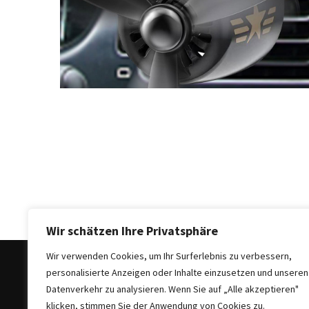
Auto-
Reinigungsprodukte,
die
jeder
braucht:
Empfohlene
Produkte
für
glänzende
Fahrzeuge
Kinder
sicher
im
Wir schätzen Ihre Privatsphäre
Auto:
Wir verwenden Cookies, um Ihr Surferlebnis zu verbessern,
Wie
personalisierte Anzeigen oder Inhalte einzusetzen und unseren
man
Datenverkehr zu analysieren. Wenn Sie auf „Alle akzeptieren"
den
klicken, stimmen Sie der Anwendung von Cookies zu.