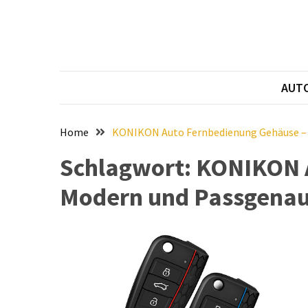
Skip
Skip
to
to
content
content
NEUESTE
BEITRÄGE
AUT
Verbesserung
der
Luftqualität
Home
KONIKON Auto Fernbedienung Gehäuse –
im
Schlagwort:
KONIKON A
Fahrzeug:
Empfehlung
Modern und Passgena
und
Installationsanleitung
für
den
Bosch
Hochleistungs-
Luftfilter