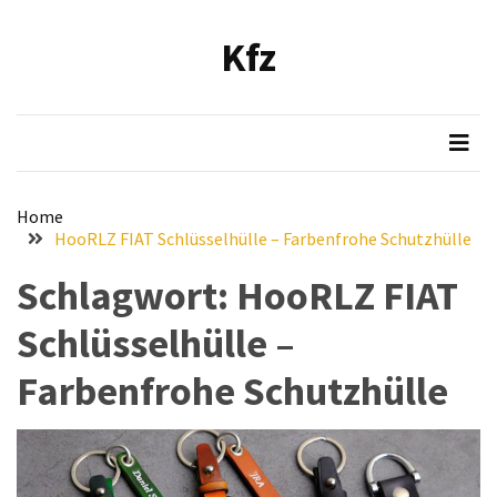
Skip
Skip
to
to
Kfz
content
content
NEUESTE
BEITRÄGE
Verbesserung
der
Luftqualität
Home
im
HooRLZ FIAT Schlüsselhülle – Farbenfrohe Schutzhülle
Fahrzeug:
Schlagwort:
HooRLZ FIAT
Empfehlung
und
Schlüsselhülle –
Installationsanleitung
für
Farbenfrohe Schutzhülle
den
Bosch
Hochleistungs-
Luftfilter