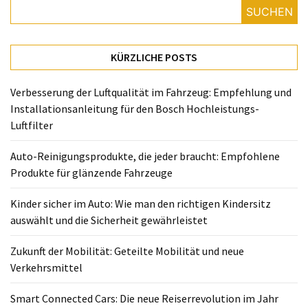
richtigen
SUCHEN
Kindersitz
auswählt
und
KÜRZLICHE POSTS
die
Sicherheit
Verbesserung der Luftqualität im Fahrzeug: Empfehlung und
gewährleistet
Installationsanleitung für den Bosch Hochleistungs-
Luftfilter
Zukunft
der
Auto-Reinigungsprodukte, die jeder braucht: Empfohlene
Mobilität:
Produkte für glänzende Fahrzeuge
Geteilte
Mobilität
Kinder sicher im Auto: Wie man den richtigen Kindersitz
und
auswählt und die Sicherheit gewährleistet
neue
Verkehrsmittel
Zukunft der Mobilität: Geteilte Mobilität und neue
Verkehrsmittel
Smart
Connected
Smart Connected Cars: Die neue Reiserrevolution im Jahr