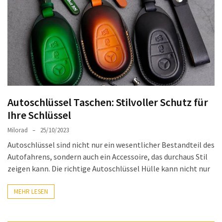
Auto-
Reinigungsprodukte,
die
jeder
braucht:
Empfohlene
Produkte
für
Autoschlüssel Taschen: Stilvoller Schutz für
glänzende
Ihre Schlüssel
Fahrzeuge
Milorad
25/10/2023
Kinder
Autoschlüssel sind nicht nur ein wesentlicher Bestandteil des
sicher
Autofahrens, sondern auch ein Accessoire, das durchaus Stil
im
zeigen kann. Die richtige Autoschlüssel Hülle kann nicht nur
Auto:
Wie
MEHR LESEN
man
den