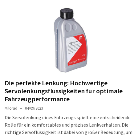
Auto-
Reinigungsprodukte,
die
jeder
braucht:
Empfohlene
Produkte
für
glänzende
Fahrzeuge
Die perfekte Lenkung: Hochwertige
Kinder
Servolenkungsflüssigkeiten für optimale
sicher
Fahrzeugperformance
im
Milorad
04/09/2023
Auto:
Wie
Die Servolenkung eines Fahrzeugs spielt eine entscheidende
man
Rolle für ein komfortables und präzises Lenkverhalten. Die
den
richtige Servoflüssigkeit ist dabei von großer Bedeutung, um