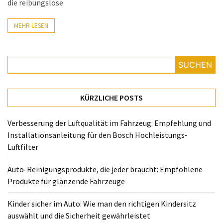
richtigen
die reibungslose
Kindersitz
auswählt
MEHR LESEN
und
die
Sicherheit
SUCHEN
gewährleistet
Zukunft
KÜRZLICHE POSTS
der
Mobilität:
Verbesserung der Luftqualität im Fahrzeug: Empfehlung und
Geteilte
Installationsanleitung für den Bosch Hochleistungs-
Mobilität
Luftfilter
und
neue
Auto-Reinigungsprodukte, die jeder braucht: Empfohlene
Verkehrsmittel
Produkte für glänzende Fahrzeuge
Smart
Kinder sicher im Auto: Wie man den richtigen Kindersitz
Connected
auswählt und die Sicherheit gewährleistet