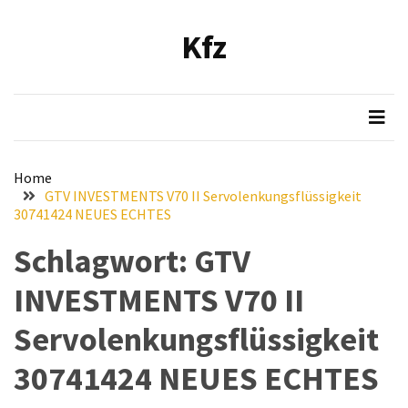
Skip
Skip
to
to
Kfz
content
content
NEUESTE
BEITRÄGE
Verbesserung
der
Luftqualität
Home
im
GTV INVESTMENTS V70 II Servolenkungsflüssigkeit
Fahrzeug:
30741424 NEUES ECHTES
Empfehlung
Schlagwort:
GTV
und
Installationsanleitung
INVESTMENTS V70 II
für
den
Servolenkungsflüssigkeit
Bosch
Hochleistungs-
30741424 NEUES ECHTES
Luftfilter