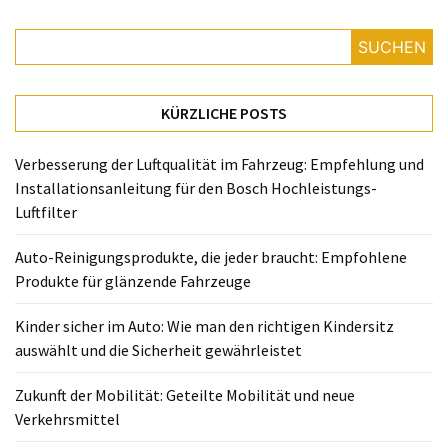
richtigen
Kindersitz
SUCHEN
auswählt
und
die
KÜRZLICHE POSTS
Sicherheit
gewährleistet
Verbesserung der Luftqualität im Fahrzeug: Empfehlung und
Installationsanleitung für den Bosch Hochleistungs-
Zukunft
Luftfilter
der
Mobilität:
Auto-Reinigungsprodukte, die jeder braucht: Empfohlene
Geteilte
Produkte für glänzende Fahrzeuge
Mobilität
und
Kinder sicher im Auto: Wie man den richtigen Kindersitz
neue
auswählt und die Sicherheit gewährleistet
Verkehrsmittel
Zukunft der Mobilität: Geteilte Mobilität und neue
Smart
Verkehrsmittel
Connected