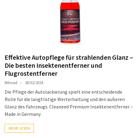
Auto-
Reinigungsprodukte,
die
jeder
braucht:
Empfohlene
Produkte
Effektive Autopflege für strahlenden Glanz –
für
Die besten Insektenentferner und
glänzende
Flugrostentferner
Fahrzeuge
Milorad
28/02/2024
Kinder
Die Pflege der Autolackierung spielt eine entscheidende
sicher
Rolle für die langfristige Werterhaltung und den äußeren
im
Glanz des Fahrzeugs. Cleaneed Premium Insektenentferner –
Auto:
Made in Germany
Wie
man
MEHR LESEN
den