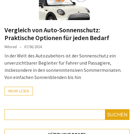
Auto-
Reinigungsprodukte,
die
jeder
Vergleich von Auto-Sonnenschutz:
braucht:
Praktische Optionen für jeden Bedarf
Empfohlene
Milorad
07/06/2024
Produkte
In der Welt des Autozubehörs ist der Sonnenschutz ein
für
unverzichtbarer Begleiter für Fahrer und Passagiere,
glänzende
insbesondere in den sonnenintensiven Sommermonaten.
Fahrzeuge
Von einfachen Sonnenblenden bis hin
Kinder
MEHR LESEN
sicher
im
Auto:
Wie
SUCHEN
man
den