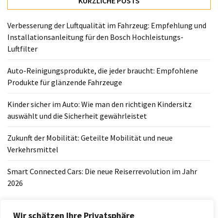
KÜRZLICHE POSTS
richtigen
Kindersitz
auswählt
Verbesserung der Luftqualität im Fahrzeug: Empfehlung und
und
Installationsanleitung für den Bosch Hochleistungs-
die
Luftfilter
Sicherheit
Auto-Reinigungsprodukte, die jeder braucht: Empfohlene
gewährleistet
Produkte für glänzende Fahrzeuge
Zukunft
Kinder sicher im Auto: Wie man den richtigen Kindersitz
der
auswählt und die Sicherheit gewährleistet
Mobilität:
Geteilte
Zukunft der Mobilität: Geteilte Mobilität und neue
Mobilität
Verkehrsmittel
und
neue
Smart Connected Cars: Die neue Reiserrevolution im Jahr
Verkehrsmittel
2026
Smart
Connected
Wir schätzen Ihre Privatsphäre