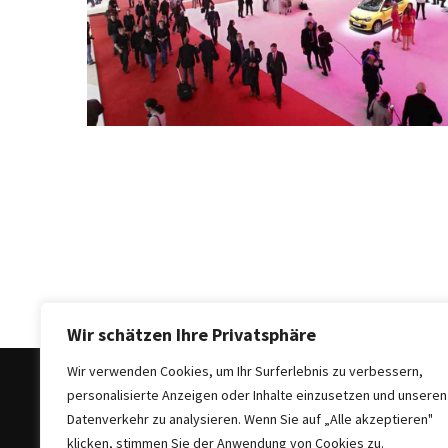
Auto-
Reinigungsprodukte,
die
jeder
braucht:
Empfohlene
Produkte
für
glänzende
Fahrzeuge
Kinder
sicher
im
Wir schätzen Ihre Privatsphäre
Auto:
Wir verwenden Cookies, um Ihr Surferlebnis zu verbessern,
Wie
personalisierte Anzeigen oder Inhalte einzusetzen und unseren
man
Datenverkehr zu analysieren. Wenn Sie auf „Alle akzeptieren"
den
klicken, stimmen Sie der Anwendung von Cookies zu.