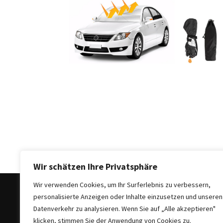
Auto-
Reinigungsprodukte,
die
jeder
braucht:
Empfohlene
Produkte
für
glänzende
Fahrzeuge
Kinder
sicher
im
Wir schätzen Ihre Privatsphäre
Auto:
Wir verwenden Cookies, um Ihr Surferlebnis zu verbessern,
Wie
personalisierte Anzeigen oder Inhalte einzusetzen und unseren
man
Datenverkehr zu analysieren. Wenn Sie auf „Alle akzeptieren"
den
klicken, stimmen Sie der Anwendung von Cookies zu.