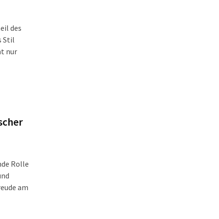
eil des
 Stil
ht nur
ischer
nde Rolle
und
reude am