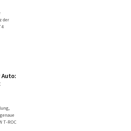
e
z der
T4
 Auto:
t
lung,
sgenaue
VW T-ROC