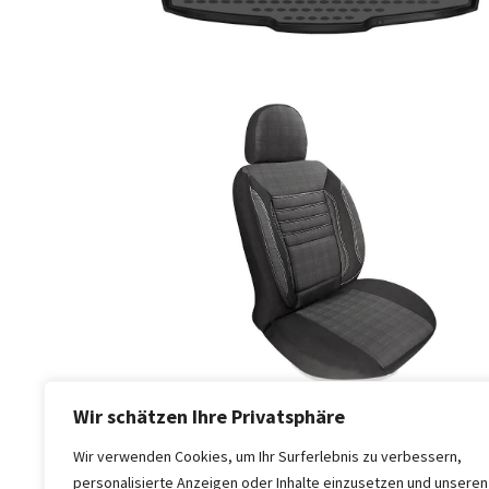
SCHLÜSSELGEHÄUSE
(7)
AUTO-
SONNENSCHUTZ
(7)
AUTOSITZE
(4)
AUTONEWS
(9)
Wir schätzen Ihre Privatsphäre
Seitennummerierung
Vorherige
1
…
4
5
Wir verwenden Cookies, um Ihr Surferlebnis zu verbessern,
der
personalisierte Anzeigen oder Inhalte einzusetzen und unseren