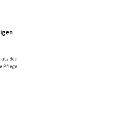
tigen
hutz des
e Pflege.
n