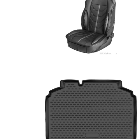
(15)
AUTOZUBEHÖR
(48)
AROMA-
DIFFUSOREN
FUR
AUTOS
(11)
SITZBEZÜGE
&
SITZAUFLAGEN
(9)
MATTEN
&
TEPPICHE
(8)