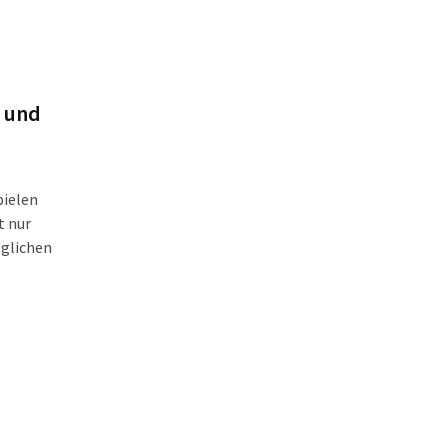
z und
pielen
t nur
öglichen