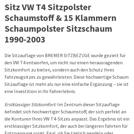
richtigen
Sitz VW T4 Sitzpolster
Kindersitz
Schaumstoff & 15 Klammern
auswählt
und
Schaumpolster Sitzschaum
die
1990-2003
Sicherheit
gewährleistet
Die Sitzauflage von BREMER SITZBEZÜGE wurde gezielt für
Zukunft
den VW T4 entworfen, um nicht nur einen herausragenden
der
Sitzkomfort zu bieten, sondern auch den Schutz Ihres
Mobilität:
Fahrzeugsitzes zu gewährleisten. Diese hochwertige Schaum
Geteilte
Sitzauflage ist mehr als nur eine einfache Ergänzung – sie ist
Mobilität
eine Investition in Ihr Fahrerlebnis.
und
neue
Erstklassiger Sitzkomfort:
Im Zentrum dieser Sitzauflage
Verkehrsmittel
befindet sich hochwertiger Schaumstoff, der sich perfekt an
die Konturen Ihres VW T4-Sitzes anpasst. Das Ergebnis ist ein
Smart
erstklassiger Sitzkomfort, der auch bei längeren Fahrten für
Connected
Entspannung sorgt. Egal, ob Sie täglich pendeln oder