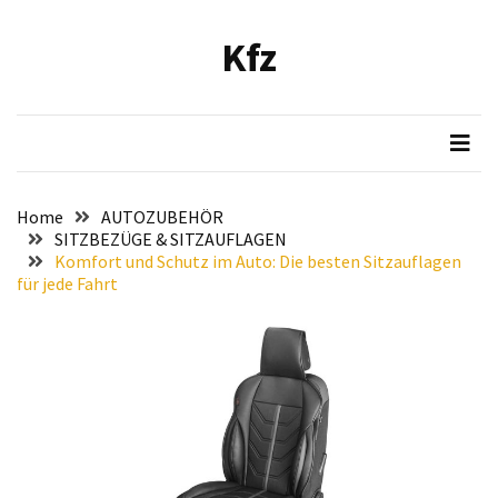
Skip
Skip
to
to
Kfz
content
content
NEUESTE
BEITRÄGE
Verbesserung
der
Luftqualität
Home
AUTOZUBEHÖR
im
SITZBEZÜGE & SITZAUFLAGEN
Fahrzeug:
Komfort und Schutz im Auto: Die besten Sitzauflagen
für jede Fahrt
Empfehlung
und
Installationsanleitung
für
den
Bosch
Hochleistungs-
Luftfilter