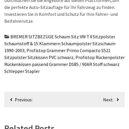
Durchsuchen Sie die Angebote auf diesen Plattformen, um
die perfekte Auto-Sitzauflage für Ihr Fahrzeug zu finden.
Investieren Sie in Komfort und Schutz für Ihre Fahrer- und
Beifahrersitze.
BREMER SITZBEZÜGE Schaum Sitz VW T4 Sitzpolster
Schaumstoff & 15 Klammern Schaumpolster Sitzschaum
1990-2003
,
Profistop Grammer Primo Compacto S521
Sitzpolster Sitzkissen PVC schwarz
,
Profistop Rückenpolster
Rückenkissen passend Grammer DS85 / 90AR Stoff schwarz
Schlepper Stapler
Beitragsnavigation
Previous:
Next:
Related Posts