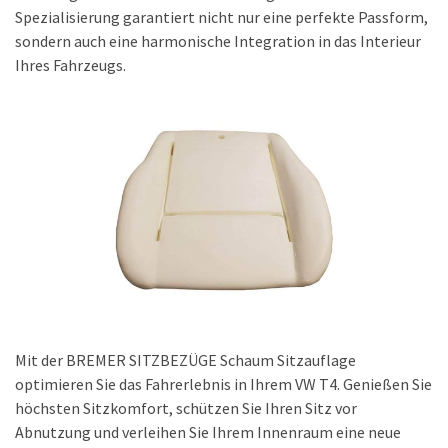
(15)
Spezialisierung garantiert nicht nur eine perfekte Passform,
sondern auch eine harmonische Integration in das Interieur
AUTOZUBEHÖR
Ihres Fahrzeugs.
(48)
AROMA-
DIFFUSOREN
FUR
AUTOS
(11)
SITZBEZÜGE
&
SITZAUFLAGEN
(9)
MATTEN
Mit der BREMER SITZBEZÜGE Schaum Sitzauflage
&
optimieren Sie das Fahrerlebnis in Ihrem VW T4. Genießen Sie
TEPPICHE
höchsten Sitzkomfort, schützen Sie Ihren Sitz vor
(8)
Abnutzung und verleihen Sie Ihrem Innenraum eine neue