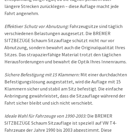
Cars:
längere Strecken zurücklegen – diese Auflage macht jede
Die
Fahrt angenehm.
neue
Reiserrevolution
Effektiver Schutz vor Abnutzung:
Fahrzeugsitze sind täglich
im
verschiedenen Belastungen ausgesetzt. Die BREMER
Jahr
SITZBEZÜGE Schaum Sitzauflage schützt nicht nur vor
2026
Abnutzung, sondern bewahrt auch die Originalqualität Ihres
Sitzes. Das strapazierfähige Material trotzt den täglichen
Herausforderungen und bewahrt die Optik Ihres Innenraums.
MOST
USED
Sichere Befestigung mit 15 Klammern:
Mit einer durchdachten
CATEGORIES
Befestigungslösung ausgestattet, wird die Auflage mit 15
Klammern sicher und stabil am Sitz befestigt. Die einfache
REINIGUNG
Anbringung gewährleistet, dass die Sitzauflage während der
&
Fahrt sicher bleibt und sich nicht verschiebt.
PFLEGE
(23)
Ideale Wahl für Fahrzeuge von 1990-2003:
Die BREMER
SITZBEZÜGE Schaum Sitzauflage ist speziell auf VW T4-
TIPP
Fahrzeuge der Jahre 1990 bis 2003 abgestimmt. Diese