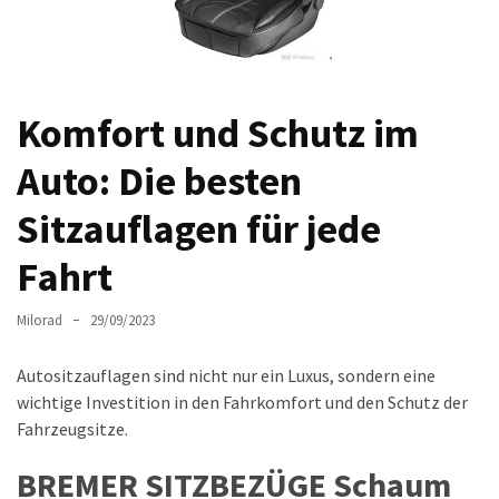
Auto-
Reinigungsprodukte,
die
jeder
Komfort und Schutz im
braucht:
Empfohlene
Auto: Die besten
Produkte
für
Sitzauflagen für jede
glänzende
Fahrt
Fahrzeuge
Kinder
Milorad
29/09/2023
sicher
im
Autositzauflagen sind nicht nur ein Luxus, sondern eine
Auto:
wichtige Investition in den Fahrkomfort und den Schutz der
Wie
Fahrzeugsitze.
man
BREMER SITZBEZÜGE Schaum
den