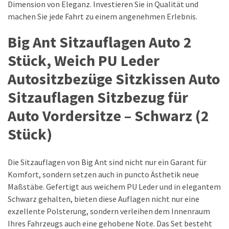
Dimension von Eleganz. Investieren Sie in Qualität und
SCHLÜSSELGEHÄUSE
machen Sie jede Fahrt zu einem angenehmen Erlebnis.
(7)
Big Ant Sitzauflagen Auto 2
AUTO-
Stück, Weich PU Leder
SONNENSCHUTZ
(7)
Autositzbezüge Sitzkissen Auto
Sitzauflagen Sitzbezug für
AUTOSITZE
(4)
Auto Vordersitze – Schwarz (2
Stück)
AUTONEWS
(9)
Die Sitzauflagen von Big Ant sind nicht nur ein Garant für
Komfort, sondern setzen auch in puncto Ästhetik neue
Maßstäbe. Gefertigt aus weichem PU Leder und in elegantem
Schwarz gehalten, bieten diese Auflagen nicht nur eine
exzellente Polsterung, sondern verleihen dem Innenraum
Ihres Fahrzeugs auch eine gehobene Note. Das Set besteht