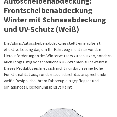
Autoscheibenabdeckung:
richtigen
Kindersitz
Frontscheibenabdeckung
auswählt
Winter mit Schneeabdeckung
und
die
und UV-Schutz (Weiß)
Sicherheit
gewährleistet
Die Adoric Autoscheibenabdeckung stellt eine äußerst
effektive Lösung dar, um Ihr Fahrzeug nicht nur vor den
Zukunft
Herausforderungen des Winterwetters zu schützen, sondern
der
auch langfristig vor schädlichen UV-Strahlen zu bewahren.
Mobilität:
Dieses Produkt zeichnet sich nicht nur durch seine hohe
Geteilte
Funktionalität aus, sondern auch durch das ansprechende
Mobilität
weiße Design, das Ihrem Fahrzeug ein gepflegtes und
und
einladendes Erscheinungsbild verleiht.
neue
Verkehrsmittel
Smart
Connected