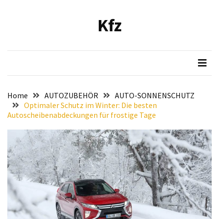
Skip
Skip
to
to
Kfz
content
content
NEUESTE
BEITRÄGE
Verbesserung
der
Luftqualität
Home
AUTOZUBEHÖR
AUTO-SONNENSCHUTZ
im
Optimaler Schutz im Winter: Die besten
Fahrzeug:
Autoscheibenabdeckungen für frostige Tage
Empfehlung
und
Installationsanleitung
für
den
Bosch
Hochleistungs-
Luftfilter