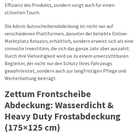
(15)
Effizienz des Produkts, sondern sorgt auch für einen
stilvollen Touch.
AUTOZUBEHÖR
(48)
Die Adoric Autoscheibenabdeckung ist nicht nur auf
AROMA-
verschiedenen Plattformen, darunter der beliebte Online-
DIFFUSOREN
Marktplatz Amazon, erhältlich, sondern erweist sich als eine
FUR
sinnvolle Investition, die sich das ganze Jahr über auszahlt.
AUTOS
Durch ihre Vielseitigkeit wird sie zu einem unverzichtbaren
(11)
Begleiter, der nicht nur den Schutz Ihres Fahrzeugs
gewährleistet, sondern auch zur langfristigen Pflege und
SITZBEZÜGE
Werterhaltung beiträgt.
&
SITZAUFLAGEN
Zettum Frontscheibe
(9)
Abdeckung: Wasserdicht &
MATTEN
Heavy Duty Frostabdeckung
&
TEPPICHE
(175×125 cm)
(8)