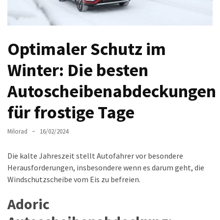
Auto-
Reinigungsprodukte,
die
Optimaler Schutz im
jeder
braucht:
Winter: Die besten
Empfohlene
Produkte
Autoscheibenabdeckungen
für
glänzende
für frostige Tage
Fahrzeuge
Milorad
16/02/2024
Kinder
sicher
Die kalte Jahreszeit stellt Autofahrer vor besondere
im
Herausforderungen, insbesondere wenn es darum geht, die
Auto:
Windschutzscheibe vom Eis zu befreien.
Wie
man
Adoric
den