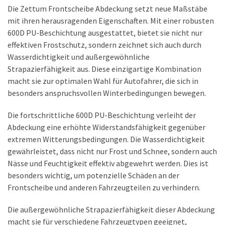
Die Zettum Frontscheibe Abdeckung setzt neue Maßstäbe
SCHLÜSSELGEHÄUSE
mit ihren herausragenden Eigenschaften. Mit einer robusten
(7)
600D PU-Beschichtung ausgestattet, bietet sie nicht nur
effektiven Frostschutz, sondern zeichnet sich auch durch
AUTO-
Wasserdichtigkeit und außergewöhnliche
SONNENSCHUTZ
Strapazierfähigkeit aus. Diese einzigartige Kombination
(7)
macht sie zur optimalen Wahl für Autofahrer, die sich in
AUTOSITZE
besonders anspruchsvollen Winterbedingungen bewegen.
(4)
Die fortschrittliche 600D PU-Beschichtung verleiht der
Abdeckung eine erhöhte Widerstandsfähigkeit gegenüber
extremen Witterungsbedingungen. Die Wasserdichtigkeit
AUTONEWS
gewährleistet, dass nicht nur Frost und Schnee, sondern auch
(9)
Nässe und Feuchtigkeit effektiv abgewehrt werden. Dies ist
besonders wichtig, um potenzielle Schäden an der
Frontscheibe und anderen Fahrzeugteilen zu verhindern.
Die außergewöhnliche Strapazierfähigkeit dieser Abdeckung
macht sie für verschiedene Fahrzeugtypen geeignet,