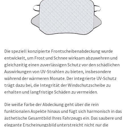
Cars:
Die
neue
Reiserrevolution
im
Jahr
2026
Die speziell konzipierte Frontscheibenabdeckung wurde
entwickelt, um Frost und Schnee wirksam abzuwehren und
MOST
gleichzeitig einen zuverlässigen Schutz vor den schädlichen
USED
Auswirkungen von UV-Strahlen zu bieten, insbesondere
CATEGORIES
während der wärmeren Monate. Der integrierte UV-Schutz
trägt dazu bei, die Integrität der Windschutzscheibe zu
REINIGUNG
erhalten und langfristige Schäden zu vermeiden.
&
PFLEGE
Die weiße Farbe der Abdeckung geht über die rein
(23)
funktionalen Aspekte hinaus und fügt sich harmonisch in das
ästhetische Gesamtbild Ihres Fahrzeugs ein. Das saubere und
TIPP
elegante Erscheinungsbild unterstreicht nicht nur die