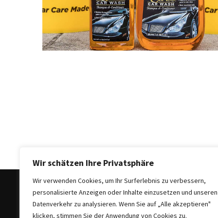
Auto-
Reinigungsprodukte,
die
jeder
braucht:
Empfohlene
Produkte
für
glänzende
Fahrzeuge
Kinder
sicher
im
Wir schätzen Ihre Privatsphäre
Auto:
Wir verwenden Cookies, um Ihr Surferlebnis zu verbessern,
Wie
personalisierte Anzeigen oder Inhalte einzusetzen und unseren
man
Datenverkehr zu analysieren. Wenn Sie auf „Alle akzeptieren"
den
klicken, stimmen Sie der Anwendung von Cookies zu.